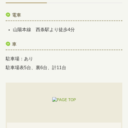
電車
山陽本線 西条駅より徒歩4分
車
駐車場：あり
駐車場表5台、裏6台、計11台